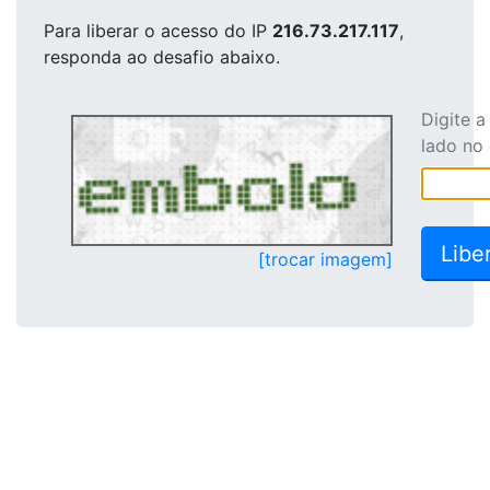
Para liberar o acesso
do IP
216.73.217.117
,
responda ao desafio abaixo.
Digite 
lado no
[trocar imagem]