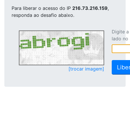
Para liberar o acesso
do IP
216.73.216.159
,
responda ao desafio abaixo.
Digite 
lado no
[trocar imagem]