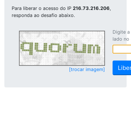
Para liberar o acesso
do IP
216.73.216.206
,
responda ao desafio abaixo.
Digite 
lado no
[trocar imagem]