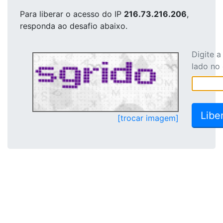
Para liberar o acesso
do IP
216.73.216.206
,
responda ao desafio abaixo.
Digite 
lado no
[trocar imagem]