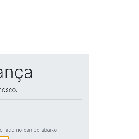
ança
nosco.
ao lado no campo abaixo