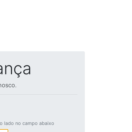
ança
nosco.
ao lado no campo abaixo