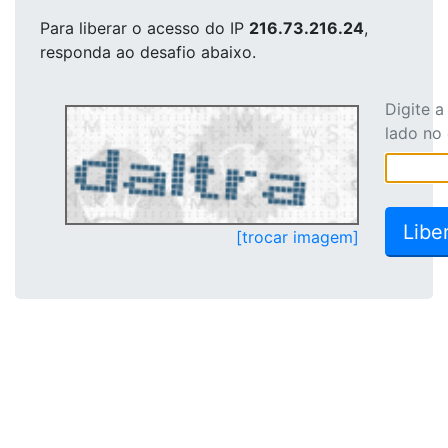
Para liberar o acesso
do IP
216.73.216.24
,
responda ao desafio abaixo.
Digite 
lado no
[trocar imagem]