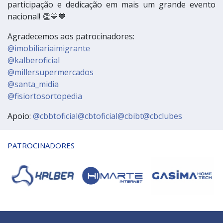
participação e dedicação em mais um grande evento
nacional! 👏💛💙
Agradecemos aos patrocinadores:
@imobiliariaimigrante
@kalberoficial
@millersupermercados
@santa_midia
@fisiortosortopedia
Apoio:
@cbbtoficial
@cbtoficial
@cbibt
@cbclubes
PATROCINADORES