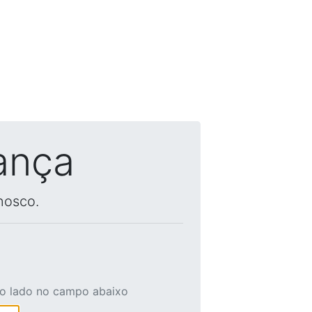
ança
nosco.
ao lado no campo abaixo