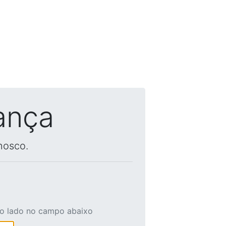
ança
nosco.
ao lado no campo abaixo